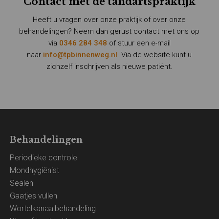
Contact met de tandartspraktijk
Heeft u vragen over onze praktijk of over onze
behandelingen? Neem dan gerust contact met ons op
via
0346 284 348
of stuur een e-mail
naar
info@tpbinnenweg.nl
. Via de website kunt u
zichzelf inschrijven als nieuwe patiënt.
Behandelingen
Periodieke controle
Mondhygiënist
Sealen
Gaatjes vullen
Wortelkanaalbehandeling