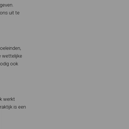
egeven.
ns uit te
doeleinden,
 wettelijke
nodig ook
k werkt
ktijk is een