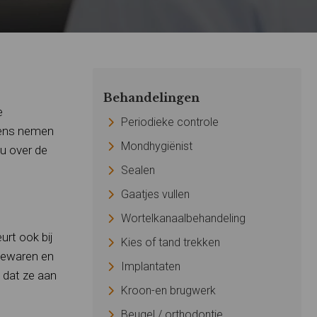
Behandelingen
e
Periodieke controle
evens nemen
Mondhygiënist
 u over de
Sealen
Gaatjes vullen
Wortelkanaalbehandeling
urt ook bij
Kies of tand trekken
 bewaren en
Implantaten
 dat ze aan
Kroon-en brugwerk
Beugel / orthodontie