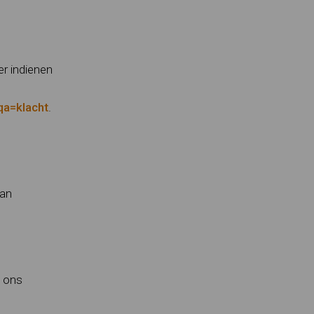
r indienen
qa=klacht
.
van
t ons