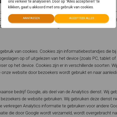
n derden (via hyperlinks)
ons verkeer te analyseren. Door op "Alles accepteren" te
klikken, gaat u akkoord met ons gebruik van cookies.
ijzingen opgenomen naar websites van derden. Wij maken u er
n uit de privacy verklaringen van deze derden van toepassing 
AANPASSEN
ACCEPTEER ALLES
te lezen voordat u daar verder gebruik van maakt.
ebruik van cookies. Cookies zijn informatiebestandjes die bij
slagen op of uitgelezen van het device (zoals PC, tablet of
r op het device. Cookies zijn er in verschillende soorten. W
e onze website door bezoekers wordt gebruikt en naar aanleid
anse bedrijf Google, als deel van de Analytics dienst. Wij ge
 bezoekers de website gebruiken. Wij gebruiken deze dienst ni
e verkregen Analytics informatie te gebruiken voor andere Go
matie die door Google wordt verzameld, wordt overgebracht na