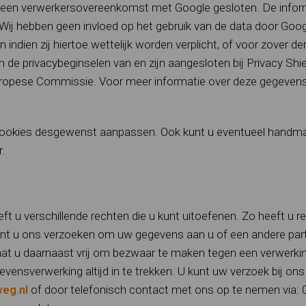
n een verwerkersovereenkomst met Google gesloten. De inform
Wij hebben geen invloed op het gebruik van de data door Goog
ndien zij hiertoe wettelijk worden verplicht, of voor zover de
de privacybeginselen van en zijn aangesloten bij Privacy Shie
ropese Commissie. Voor meer informatie over deze gegeven
n cookies desgewenst aanpassen. Ook kunt u eventueel handm
.
 u verschillende rechten die u kunt uitoefenen. Zo heeft u r
unt u ons verzoeken om uw gegevens aan u of een andere parti
at u daarnaast vrij om bezwaar te maken tegen een verwerki
nsverwerking altijd in te trekken. U kunt uw verzoek bij ons
eg.nl
of door telefonisch contact met ons op te nemen via: 