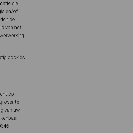
atie die
le en/of
rden de
ld van het
sverwerking
atig cookies
echt op
j over te
ng van uw
 kenbaar
0346-