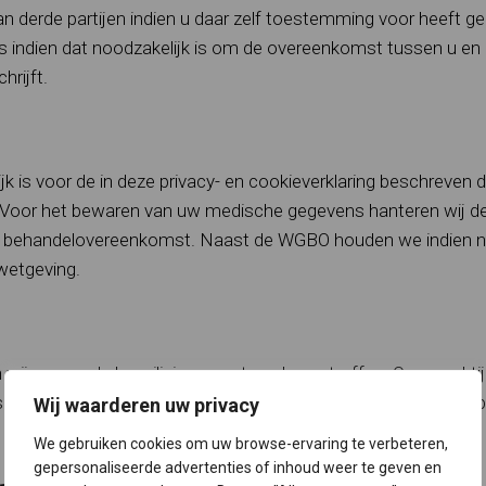
n derde partijen indien u daar zelf toestemming voor heeft g
indien dat noodzakelijk is om de overeenkomst tussen u en o
hrijft.
k is voor de in deze privacy- en cookieverklaring beschreven 
ng. Voor het bewaren van uw medische gegevens hanteren wij de
ge behandelovereenkomst. Naast de WGBO houden we indien 
wetgeving.
j passende beveiligingsmaatregelen getroffen. Onze praktij
soonsgegevens worden gemaild dmv zorgmail) en binnen de pra
Wij waarderen uw privacy
We gebruiken cookies om uw browse-ervaring te verbeteren,
gepersonaliseerde advertenties of inhoud weer te geven en