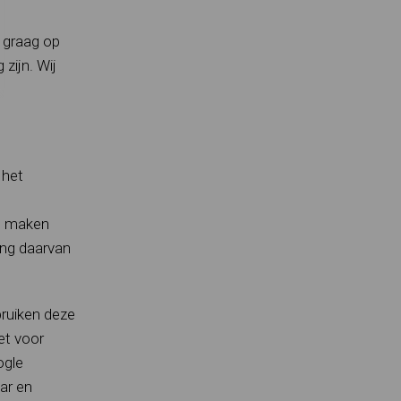
 graag op
zijn. Wij
 het
ij maken
ing daarvan
bruiken deze
et voor
ogle
ar en