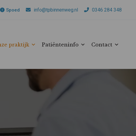
info@tpbinnenweg.nl
0346 284 348
Spoed
ze praktijk
Patiënteninfo
Contact