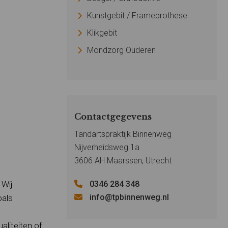
Kunstgebit / Frameprothese
Klikgebit
Mondzorg Ouderen
Contactgegevens
Tandartspraktijk Binnenweg
Nijverheidsweg 1a
3606 AH Maarssen, Utrecht
 Wij
0346 284 348
info@tpbinnenweg.nl
oals
aliteiten of